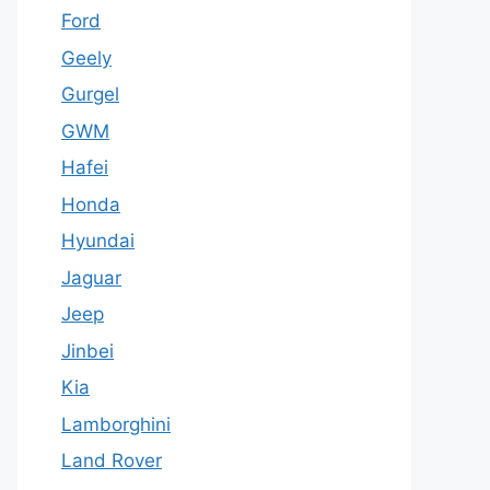
Ford
Geely
Gurgel
GWM
Hafei
Honda
Hyundai
Jaguar
Jeep
Jinbei
Kia
Lamborghini
Land Rover