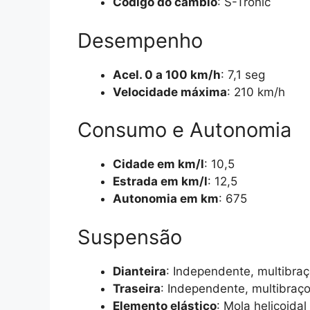
Código do câmbio
: S-Tronic
Desempenho
Acel. 0 a 100 km/h
: 7,1 seg
Velocidade máxima
: 210 km/h
Consumo e Autonomia
Cidade em km/l
: 10,5
Estrada em km/l
: 12,5
Autonomia em km
: 675
Suspensão
Dianteira
: Independente, multibra
Traseira
: Independente, multibraç
Elemento elástico
: Mola helicoidal