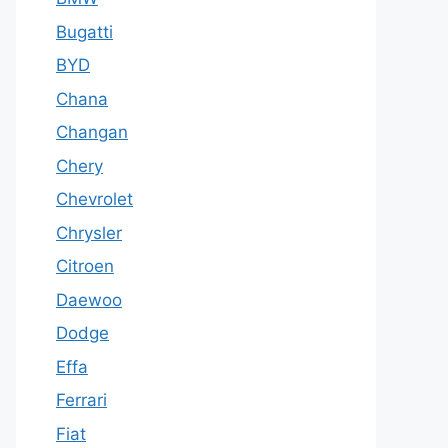
Bugatti
BYD
Chana
Changan
Chery
Chevrolet
Chrysler
Citroen
Daewoo
Dodge
Effa
Ferrari
Fiat