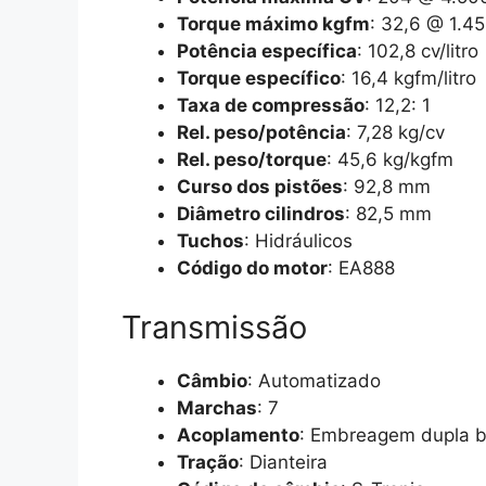
Torque máximo kgfm
: 32,6 @ 1.4
Potência específica
: 102,8 cv/litro
Torque específico
: 16,4 kgfm/litro
Taxa de compressão
: 12,2: 1
Rel. peso/potência
: 7,28 kg/cv
Rel. peso/torque
: 45,6 kg/kgfm
Curso dos pistões
: 92,8 mm
Diâmetro cilindros
: 82,5 mm
Tuchos
: Hidráulicos
Código do motor
: EA888
Transmissão
Câmbio
: Automatizado
Marchas
: 7
Acoplamento
: Embreagem dupla b
Tração
: Dianteira