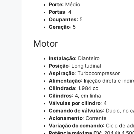
Porte
: Médio
Portas
: 4
Ocupantes
: 5
Geração
: 5
Motor
Instalação
: Dianteiro
Posição
: Longitudinal
Aspiração
: Turbocompressor
Alimentação
: Injeção direta e indi
Cilindrada
: 1.984 cc
Cilindros
: 4, em linha
Válvulas por cilindro
: 4
Comando de válvulas
: Duplo, no 
Acionamento
: Corrente
Variação do comando
: Ciclo de a
Potência máxima CV
: 204 @ 4.50