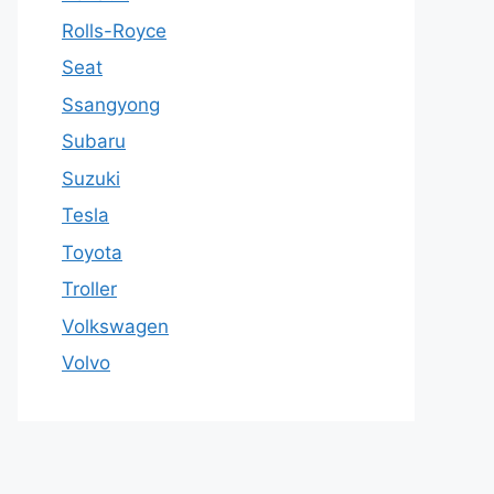
Rolls-Royce
Seat
Ssangyong
Subaru
Suzuki
Tesla
Toyota
Troller
Volkswagen
Volvo