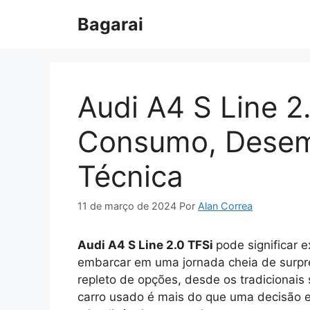
Pular
Bagarai
para
o
conteúdo
Audi A4 S Line 2
Consumo, Desem
Técnica
11 de março de 2024
Por
Alan Correa
Audi A4 S Line 2.0 TFSi
pode significar 
embarcar em uma jornada cheia de surpr
repleto de opções, desde os tradicionais
carro usado é mais do que uma decisão 