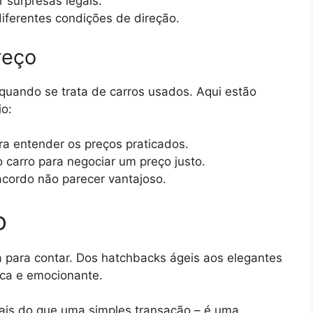
 surpresas legais.
ferentes condições de direção.
reço
quando se trata de carros usados. Aqui estão
io:
a entender os preços praticados.
 carro para negociar um preço justo.
acordo não parecer vantajoso.
o
a para contar. Dos hatchbacks ágeis aos elegantes
ca e emocionante.
ais do que uma simples transação – é uma