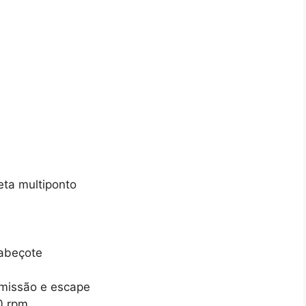
reta multiponto
cabeçote
dmissão e escape
0 rpm