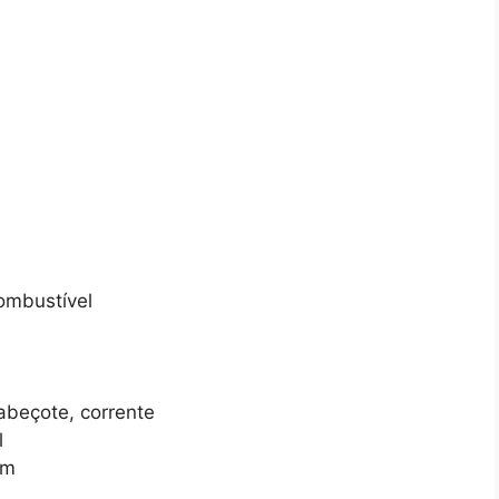
combustível
cabeçote, corrente
l
pm