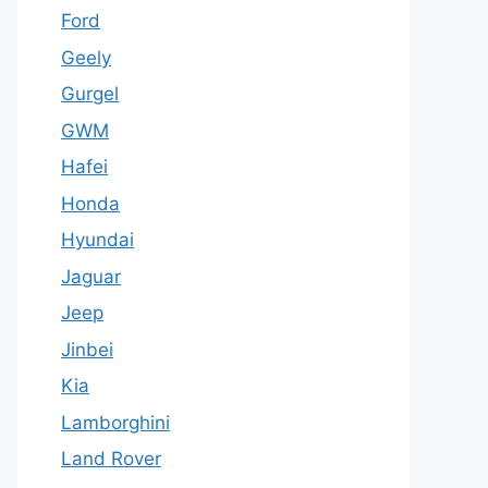
Ford
Geely
Gurgel
GWM
Hafei
Honda
Hyundai
Jaguar
Jeep
Jinbei
Kia
Lamborghini
Land Rover