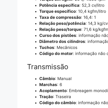
Potência específica
: 52,3 cv/litro
Torque específico
: 10,4 kgfm/litro
Taxa de compressão
: 16,4: 1
Relação peso/potência
: 14,3 kg/cv
Relação peso/torque
: 71,6 kg/kgf
Curso dos pistões
: informação não
Diâmetro dos cilindros
: informaçã
Tuchos
: Mecânicos
Código do motor
: informação não 
Transmissão
Câmbio
: Manual
Marchas
: 6
Acoplamento
: Embreagem monodi
Tração
: Traseira
Código do câmbio
: informação não