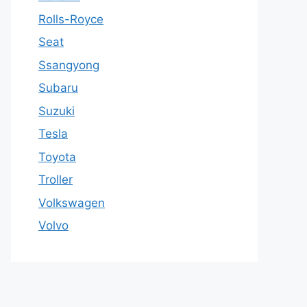
Rolls-Royce
Seat
Ssangyong
Subaru
Suzuki
Tesla
Toyota
Troller
Volkswagen
Volvo