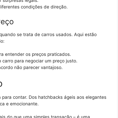
 surpresas legais.
ferentes condições de direção.
reço
quando se trata de carros usados. Aqui estão
io:
a entender os preços praticados.
 carro para negociar um preço justo.
acordo não parecer vantajoso.
o
a para contar. Dos hatchbacks ágeis aos elegantes
ca e emocionante.
ais do que uma simples transação – é uma