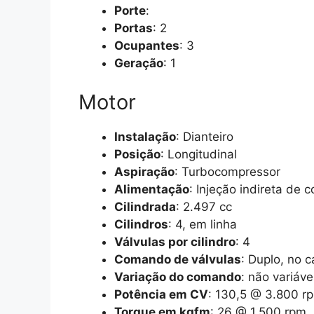
Porte
:
Portas
: 2
Ocupantes
: 3
Geração
: 1
Motor
Instalação
: Dianteiro
Posição
: Longitudinal
Aspiração
: Turbocompressor
Alimentação
: Injeção indireta de 
Cilindrada
: 2.497 cc
Cilindros
: 4, em linha
Válvulas por cilindro
: 4
Comando de válvulas
: Duplo, no 
Variação do comando
: não variáve
Potência em CV
: 130,5 @ 3.800 r
Torque em kgfm
: 26 @ 1.500 rpm