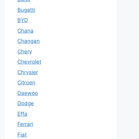
Bugatti
BYD
Chana
Changan
Chery
Chevrolet
Chrysler
Citroen
Daewoo
Dodge
Effa
Ferrari
Fiat