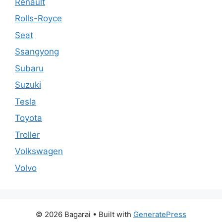
Renault
Rolls-Royce
Seat
Ssangyong
Subaru
Suzuki
Tesla
Toyota
Troller
Volkswagen
Volvo
© 2026 Bagarai
• Built with
GeneratePress