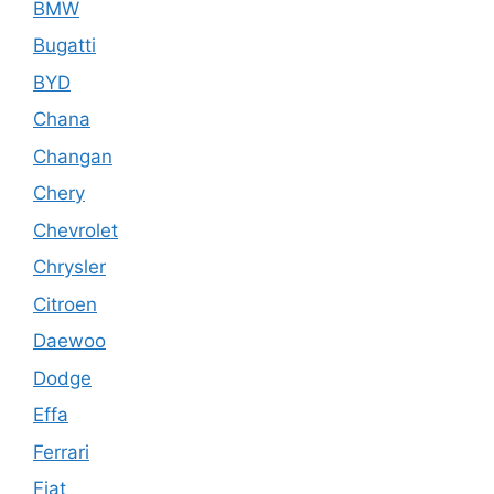
BMW
Bugatti
BYD
Chana
Changan
Chery
Chevrolet
Chrysler
Citroen
Daewoo
Dodge
Effa
Ferrari
Fiat