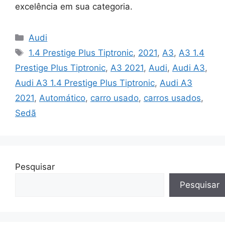
excelência em sua categoria.
Categorias
Audi
Tags
1.4 Prestige Plus Tiptronic
,
2021
,
A3
,
A3 1.4
Prestige Plus Tiptronic
,
A3 2021
,
Audi
,
Audi A3
,
Audi A3 1.4 Prestige Plus Tiptronic
,
Audi A3
2021
,
Automático
,
carro usado
,
carros usados
,
Sedã
Pesquisar
Pesquisar