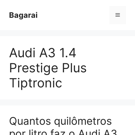
Pular
para
Bagarai
Menu
o
conteúdo
Audi A3 1.4
Prestige Plus
Tiptronic
Quantos quilômetros
por litro faz o Audi A3