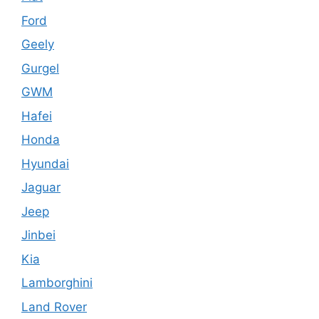
Ford
Geely
Gurgel
GWM
Hafei
Honda
Hyundai
Jaguar
Jeep
Jinbei
Kia
Lamborghini
Land Rover