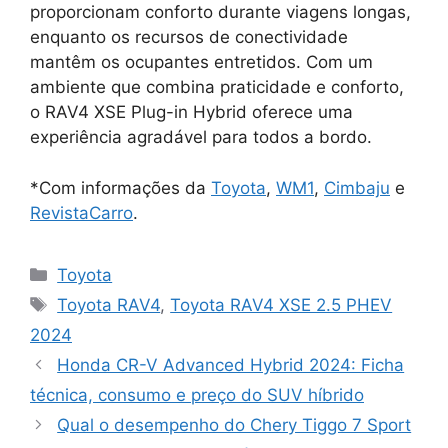
proporcionam conforto durante viagens longas,
enquanto os recursos de conectividade
mantêm os ocupantes entretidos. Com um
ambiente que combina praticidade e conforto,
o RAV4 XSE Plug-in Hybrid oferece uma
experiência agradável para todos a bordo.
*Com informações da
Toyota
,
WM1
,
Cimbaju
e
RevistaCarro
.
Categorias
Toyota
Tags
Toyota RAV4
,
Toyota RAV4 XSE 2.5 PHEV
2024
Honda CR-V Advanced Hybrid 2024: Ficha
técnica, consumo e preço do SUV híbrido
Qual o desempenho do Chery Tiggo 7 Sport