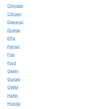
Chrysler
Citroen
Daewoo
Dodge
Effa
Ferrari
Fiat
Ford
Geely
Gurgel
GWM
Hafei
Honda