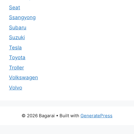
Seat
Ssangyong
Subaru
Suzuki
Tesla
Toyota
Troller
Volkswagen
Volvo
© 2026 Bagarai
• Built with
GeneratePress