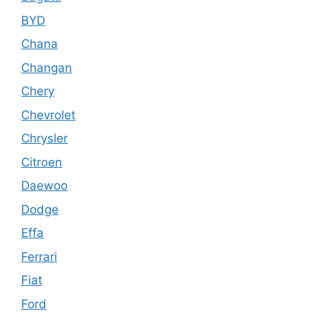
BYD
Chana
Changan
Chery
Chevrolet
Chrysler
Citroen
Daewoo
Dodge
Effa
Ferrari
Fiat
Ford