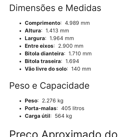
Dimensões e Medidas
Comprimento
: 4.989 mm
Altura
: 1.413 mm
Largura
: 1.964 mm
Entre eixos
: 2.900 mm
Bitola dianteira
: 1.710 mm
Bitola traseira
: 1.694
Vão livre do solo
: 140 mm
Peso e Capacidade
Peso
: 2.276 kg
Porta-malas
: 405 litros
Carga útil
: 564 kg
Preço Aproximado do