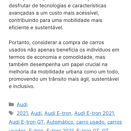
desfrutar de tecnologias e características
avançadas a um custo mais acessível,
contribuindo para uma mobilidade mais
eficiente e sustentável.
Portanto, considerar a compra de carros
usados não apenas beneficia os indivíduos em
termos de economia e comodidade, mas
também desempenha um papel crucial na
melhoria da mobilidade urbana como um todo,
promovendo um trânsito mais ágil, sustentável
e inclusivo.
Categorias
Audi
Tags
2021
,
Audi
,
Audi E-tron
,
Audi E-tron 2021
,
Audi E-tron GT
,
Automático
,
carro usado
,
carros
usados
,
E-tron
,
E-tron 2021
,
E-tron GT
,
GT
,