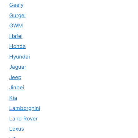
Geely
Gurgel
GWM
Hafei
Honda
Hyundai
Jaguar
Jeep
Jinbei
Kia
Lamborghini
Land Rover
Lexus