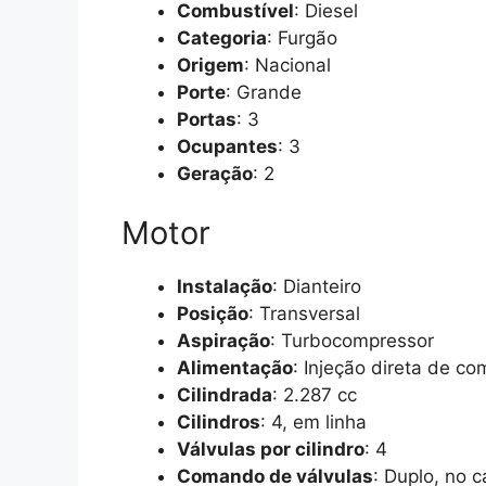
Combustível
: Diesel
Categoria
: Furgão
Origem
: Nacional
Porte
: Grande
Portas
: 3
Ocupantes
: 3
Geração
: 2
Motor
Instalação
: Dianteiro
Posição
: Transversal
Aspiração
: Turbocompressor
Alimentação
: Injeção direta de co
Cilindrada
: 2.287 cc
Cilindros
: 4, em linha
Válvulas por cilindro
: 4
Comando de válvulas
: Duplo, no 