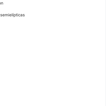
on
 semielípticas