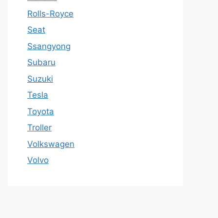
Rolls-Royce
Seat
Ssangyong
Subaru
Suzuki
Tesla
Toyota
Troller
Volkswagen
Volvo