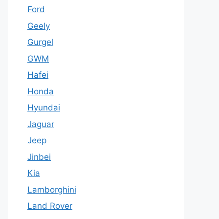
Ford
Geely
Gurgel
GWM
Hafei
Honda
Hyundai
Jaguar
Jeep
Jinbei
Kia
Lamborghini
Land Rover