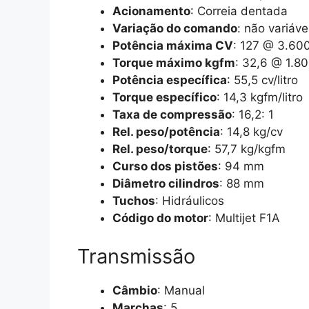
Acionamento
: Correia dentada
Variação do comando
: não variáve
Potência máxima CV
: 127 @ 3.60
Torque máximo kgfm
: 32,6 @ 1.8
Potência específica
: 55,5 cv/litro
Torque específico
: 14,3 kgfm/litro
Taxa de compressão
: 16,2: 1
Rel. peso/potência
: 14,8 kg/cv
Rel. peso/torque
: 57,7 kg/kgfm
Curso dos pistões
: 94 mm
Diâmetro cilindros
: 88 mm
Tuchos
: Hidráulicos
Código do motor
: Multijet F1A
Transmissão
Câmbio
: Manual
Marchas
: 5