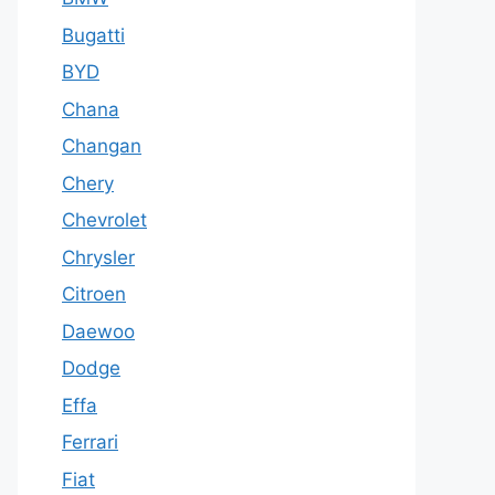
Bugatti
BYD
Chana
Changan
Chery
Chevrolet
Chrysler
Citroen
Daewoo
Dodge
Effa
Ferrari
Fiat