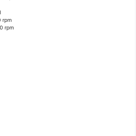
l
0 rpm
00 rpm