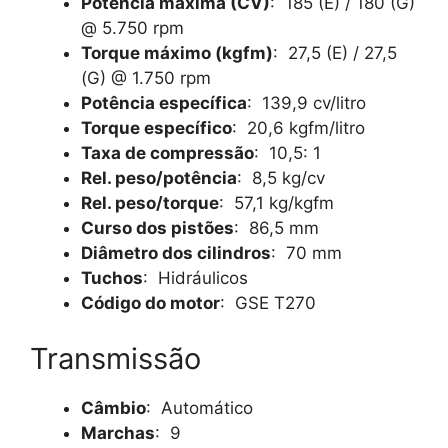
Potência máxima (CV)
: 185 (E) / 180 (G)
@ 5.750 rpm
Torque máximo (kgfm)
: 27,5 (E) / 27,5
(G) @ 1.750 rpm
Potência específica
: 139,9 cv/litro
Torque específico
: 20,6 kgfm/litro
Taxa de compressão
: 10,5: 1
Rel. peso/potência
: 8,5 kg/cv
Rel. peso/torque
: 57,1 kg/kgfm
Curso dos pistões
: 86,5 mm
Diâmetro dos cilindros
: 70 mm
Tuchos
: Hidráulicos
Código do motor
: GSE T270
Transmissão
Câmbio
: Automático
Marchas
: 9