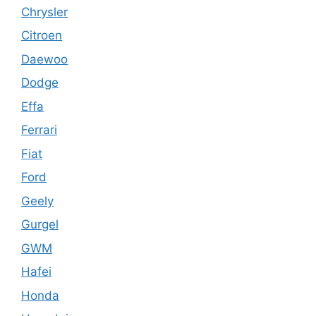
Chrysler
Citroen
Daewoo
Dodge
Effa
Ferrari
Fiat
Ford
Geely
Gurgel
GWM
Hafei
Honda