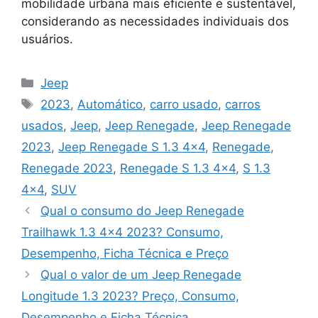
mobilidade urbana mais eficiente e sustentável,
considerando as necessidades individuais dos
usuários.
Categorias
Jeep
Tags
2023
,
Automático
,
carro usado
,
carros
usados
,
Jeep
,
Jeep Renegade
,
Jeep Renegade
2023
,
Jeep Renegade S 1.3 4x4
,
Renegade
,
Renegade 2023
,
Renegade S 1.3 4x4
,
S 1.3
4x4
,
SUV
Qual o consumo do Jeep Renegade
Trailhawk 1.3 4×4 2023? Consumo,
Desempenho, Ficha Técnica e Preço
Qual o valor de um Jeep Renegade
Longitude 1.3 2023? Preço, Consumo,
Desempenho e Ficha Técnica