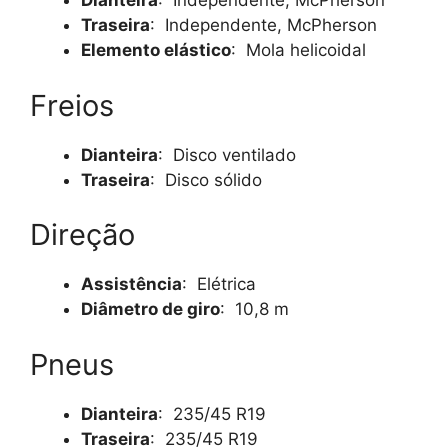
Dianteira
: Independente, McPherson
Traseira
: Independente, McPherson
Elemento elástico
: Mola helicoidal
Freios
Dianteira
: Disco ventilado
Traseira
: Disco sólido
Direção
Assistência
: Elétrica
Diâmetro de giro
: 10,8 m
Pneus
Dianteira
: 235/45 R19
Traseira
: 235/45 R19