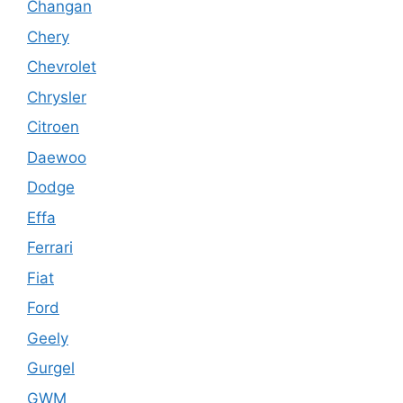
Changan
Chery
Chevrolet
Chrysler
Citroen
Daewoo
Dodge
Effa
Ferrari
Fiat
Ford
Geely
Gurgel
GWM