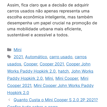
Assim, fica claro que a decisão de adquirir
carros usados não apenas representa uma
escolha econômica inteligente, mas também
desempenha um papel crucial na promoção de
uma mobilidade urbana mais eficiente,
sustentável e acessível a todos.
Categorias
Mini
Tags
2021
,
Automático
,
carro usado
,
carros
usados
,
Cooper
,
Cooper 2021
,
Cooper John
Works Paddy Hopkirk 2.0
,
hatch
,
John Works
Paddy Hopkirk 2.0
,
Mini
,
Mini Cooper
,
Mini
Cooper 2021
,
Mini Cooper John Works Paddy
Hopkirk 2.0
Quanto Custa o Mini Cooper S 2.0 2P 2021?