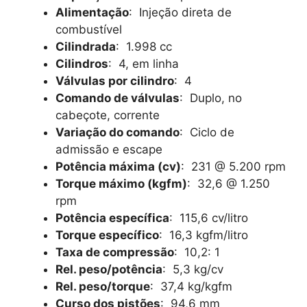
Alimentação
: Injeção direta de
combustível
Cilindrada
: 1.998 cc
Cilindros
: 4, em linha
Válvulas por cilindro
: 4
Comando de válvulas
: Duplo, no
cabeçote, corrente
Variação do comando
: Ciclo de
admissão e escape
Potência máxima (cv)
: 231 @ 5.200 rpm
Torque máximo (kgfm)
: 32,6 @ 1.250
rpm
Potência específica
: 115,6 cv/litro
Torque específico
: 16,3 kgfm/litro
Taxa de compressão
: 10,2: 1
Rel. peso/potência
: 5,3 kg/cv
Rel. peso/torque
: 37,4 kg/kgfm
Curso dos pistões
: 94,6 mm