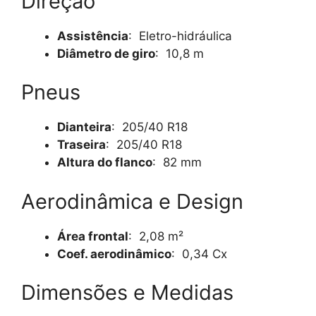
Direção
Assistência
: Eletro-hidráulica
Diâmetro de giro
: 10,8 m
Pneus
Dianteira
: 205/40 R18
Traseira
: 205/40 R18
Altura do flanco
: 82 mm
Aerodinâmica e Design
Área frontal
: 2,08 m²
Coef. aerodinâmico
: 0,34 Cx
Dimensões e Medidas