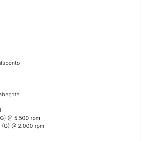
ultiponto
cabeçote
l
 (G) @ 5.500 rpm
,4 (G) @ 2.000 rpm