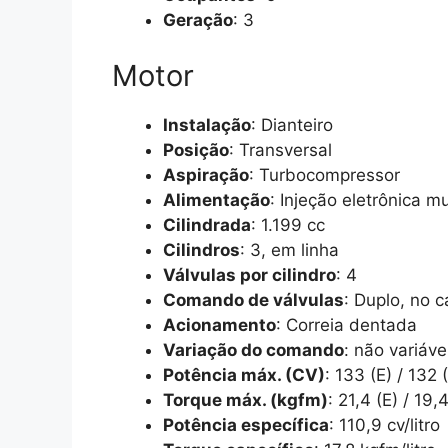
Geração
: 3
Motor
Instalação
: Dianteiro
Posição
: Transversal
Aspiração
: Turbocompressor
Alimentação
: Injeção eletrônica m
Cilindrada
: 1.199 cc
Cilindros
: 3, em linha
Válvulas por cilindro
: 4
Comando de válvulas
: Duplo, no 
Acionamento
: Correia dentada
Variação do comando
: não variáve
Potência máx. (CV)
: 133 (E) / 132
Torque máx. (kgfm)
: 21,4 (E) / 19
Potência específica
: 110,9 cv/litro