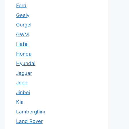
Ford
Geely
Gurgel
GWM
Hafei
Honda
Hyundai
Jaguar
Jeep
Jinbei
Kia
Lamborghini
Land Rover