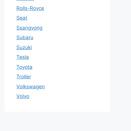
Rolls-Royce
Seat
Ssangyong
Subaru
Suzuki
Tesla
Toyota
Troller
Volkswagen
Volvo