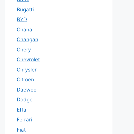
Bugatti
BYD
Chana
Changan
Chery
Chevrolet
Chrysler
Citroen
Daewoo
Dodge
Effa
Ferrari
Fiat