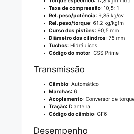
Torque específico
: 17,8 kgfm/litro
Taxa de compressão
: 10,5: 1
Rel. peso/potência
: 9,85 kg/cv
Rel. peso/torque
: 61,2 kg/kgfm
Curso dos pistões
: 90,5 mm
Diâmetro dos cilindros
: 75 mm
Tuchos
: Hidráulicos
Código do motor
: CSS Prime
Transmissão
Câmbio
: Automático
Marchas
: 6
Acoplamento
: Conversor de torqu
Tração
: Dianteira
Código do câmbio
: GF6
Desempenho