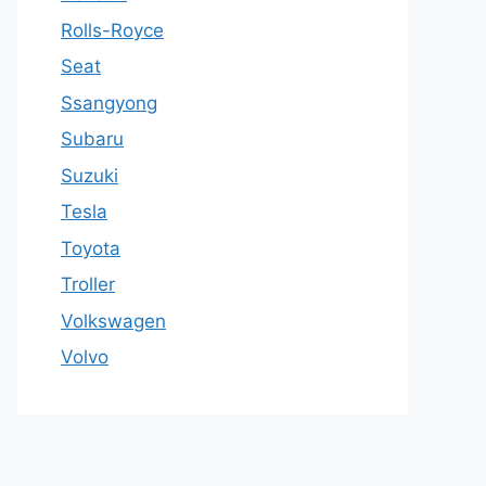
Rolls-Royce
Seat
Ssangyong
Subaru
Suzuki
Tesla
Toyota
Troller
Volkswagen
Volvo