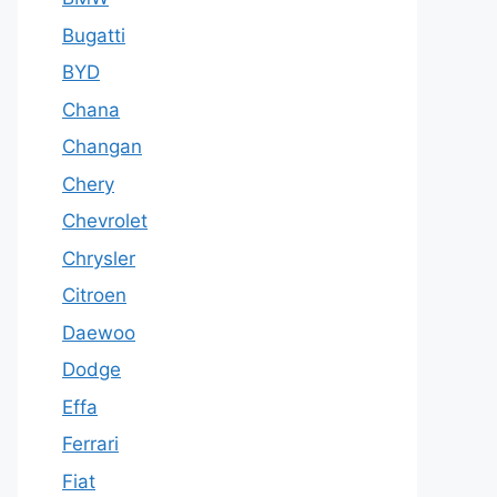
Bugatti
BYD
Chana
Changan
Chery
Chevrolet
Chrysler
Citroen
Daewoo
Dodge
Effa
Ferrari
Fiat