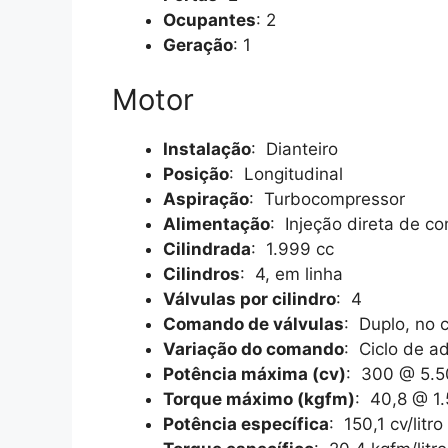
Ocupantes
: 2
Geração
: 1
Motor
Instalação
: Dianteiro
Posição
: Longitudinal
Aspiração
: Turbocompressor
Alimentação
: Injeção direta de c
Cilindrada
: 1.999 cc
Cilindros
: 4, em linha
Válvulas por cilindro
: 4
Comando de válvulas
: Duplo, no 
Variação do comando
: Ciclo de a
Potência máxima (cv)
: 300 @ 5.5
Torque máximo (kgfm)
: 40,8 @ 1
Potência específica
: 150,1 cv/litro