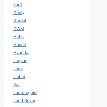
Ford
Geely
Gurgel
GWM
Hafei
Honda
Hyundai
Jaguar
Jeep
Jinbei
Kia
Lamborghini
Land Rover