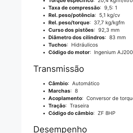
Torque específico
: 20,4 kgfm/litro
Taxa de compressão
: 9,5: 1
Rel. peso/potência
: 5,1 kg/cv
Rel. peso/torque
: 37,7 kg/kgfm
Curso dos pistões
: 92,3 mm
Diâmetro dos cilindros
: 83 mm
Tuchos
: Hidráulicos
Código do motor
: Ingenium AJ200
Transmissão
Câmbio
: Automático
Marchas
: 8
Acoplamento
: Conversor de torqu
Tração
: Traseira
Código do câmbio
: ZF 8HP
Desempenho