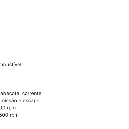
ombustível
cabeçote, corrente
dmissão e escape
00 rpm
.500 rpm