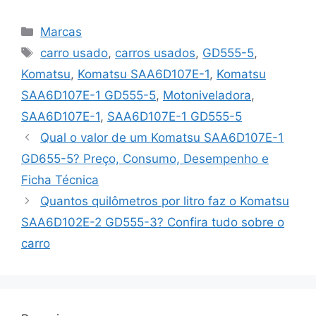
Categorias
Marcas
Tags
carro usado
,
carros usados
,
GD555-5
,
Komatsu
,
Komatsu SAA6D107E-1
,
Komatsu
SAA6D107E-1 GD555-5
,
Motoniveladora
,
SAA6D107E-1
,
SAA6D107E-1 GD555-5
Qual o valor de um Komatsu SAA6D107E-1
GD655-5? Preço, Consumo, Desempenho e
Ficha Técnica
Quantos quilômetros por litro faz o Komatsu
SAA6D102E-2 GD555-3? Confira tudo sobre o
carro