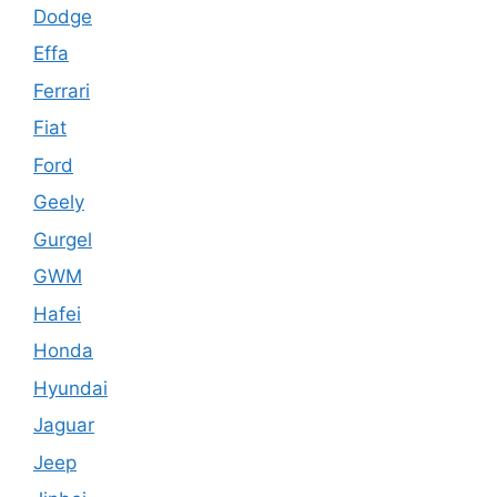
Dodge
Effa
Ferrari
Fiat
Ford
Geely
Gurgel
GWM
Hafei
Honda
Hyundai
Jaguar
Jeep