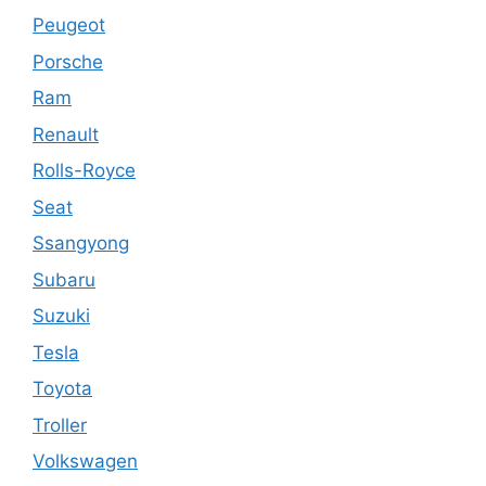
Peugeot
Porsche
Ram
Renault
Rolls-Royce
Seat
Ssangyong
Subaru
Suzuki
Tesla
Toyota
Troller
Volkswagen