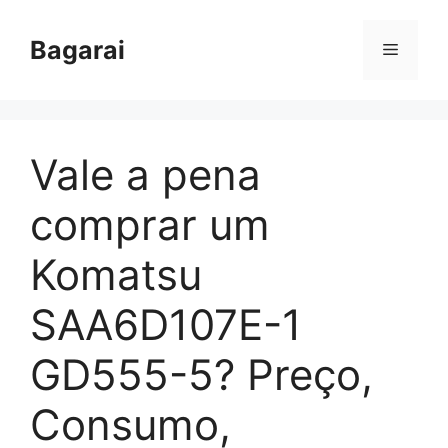
Pular
para
Bagarai
Menu
o
conteúdo
Vale a pena
comprar um
Komatsu
SAA6D107E-1
GD555-5? Preço,
Consumo,