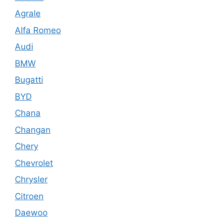
Agrale
Alfa Romeo
Audi
BMW
Bugatti
BYD
Chana
Changan
Chery
Chevrolet
Chrysler
Citroen
Daewoo