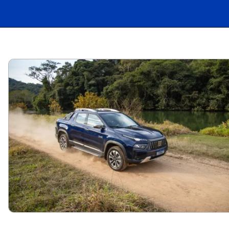
Opening
https://bagarai.net/com-motor-de-200-cv-e-tracao-4x4-a-fiat-toro-ranch-2-2-turbo-diesel-2026-entrega-forca-conforto-e-tecnologia-no-brasil/