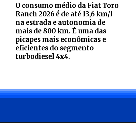
O consumo médio da Fiat Toro
Ranch 2026 é de até 13,6 km/l
na estrada e autonomia de
mais de 800 km. É uma das
picapes mais econômicas e
eficientes do segmento
turbodiesel 4x4.
Opening
https://bagarai.net/com-motor-de-200-cv-e-tracao-4x4-a-fiat-toro-ranch-2-2-turbo-diesel-2026-entrega-forca-conforto-e-tecnologia-no-brasil/