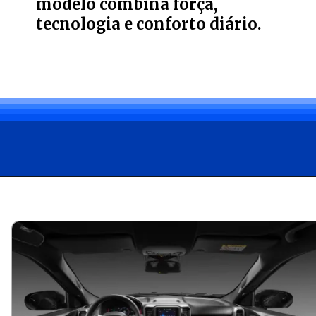
modelo combina força,
tecnologia e conforto diário.
Opening
https://bagarai.net/com-motor-de-200-cv-e-tracao-4x4-a-fiat-toro-ranch-2-2-turbo-diesel-2026-entrega-forca-conforto-e-tecnologia-no-brasil/