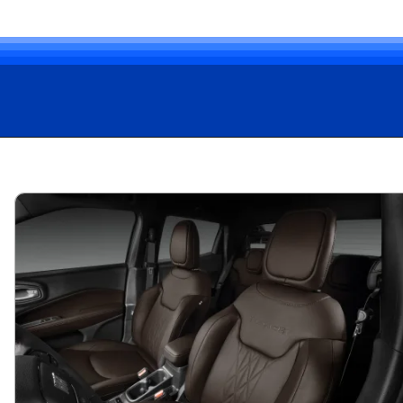
Opening
https://bagarai.net/com-motor-de-200-cv-e-tracao-4x4-a-fiat-toro-ranch-2-2-turbo-diesel-2026-entrega-forca-conforto-e-tecnologia-no-brasil/