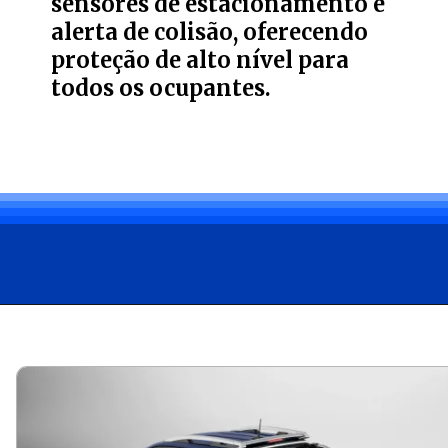
sensores de estacionamento e
alerta de colisão, oferecendo
proteção de alto nível para
todos os ocupantes.
Opening
https://bagarai.net/com-motor-de-200-cv-e-tracao-4x4-a-fiat-toro-ranch-2-2-turbo-diesel-2026-entrega-forca-conforto-e-tecnologia-no-brasil/