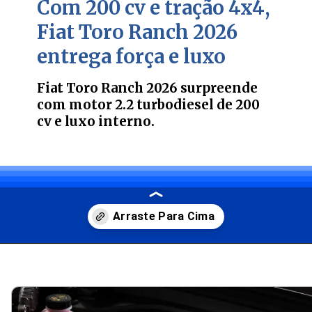
Com 200 cv e tração 4x4,
Fiat Toro Ranch 2026
entrega força e luxo
Fiat Toro Ranch 2026 surpreende
com motor 2.2 turbodiesel de 200
cv e luxo interno.
Opening
https://bagarai.net/com-motor-de-200-cv-e-tracao-4x4-a-fiat-toro-ranch-2-2-turbo-diesel-2026-entrega-forca-conforto-e-tecnologia-no-brasil/