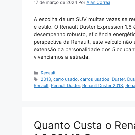
17 de março de 2024
Por
Alan Correa
A escolha de um SUV muitas vezes se resu
e estilo. O Renault Duster Expression 1.6
desempenho robusto, eficiência energéti
perspectiva da Renault, este veículo nã
extensão da personalidade dos 5 ocupan
vivenciamos a estrada.
Categorias
Renault
Tags
2013
,
carro usado
,
carros usados
,
Duster
,
Dus
Renault
,
Renault Duster
,
Renault Duster 2013
,
Rena
Quanto Custa o Rena