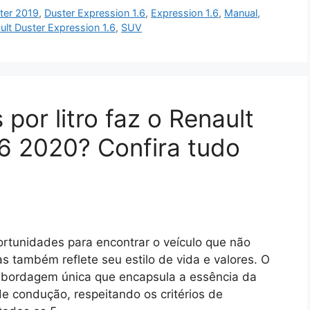
ter 2019
,
Duster Expression 1.6
,
Expression 1.6
,
Manual
,
ult Duster Expression 1.6
,
SUV
por litro faz o Renault
.6 2020? Confira tudo
ortunidades para encontrar o veículo que não
 também reflete seu estilo de vida e valores. O
 abordagem única que encapsula a essência da
de condução, respeitando os critérios de