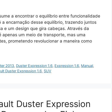
me a encontrar o equilíbrio entre funcionalidade
 é a encarnação desse equilíbrio, trazendo juntos
ca e um design que gira cabeças. Através da
o é apenas um meio de transporte, mas uma
tes, prometendo revolucionar a maneira como
ter 2013
,
Duster Expression 1.6
,
Expression 1.6
,
Manual
,
ult Duster Expression 1.6
,
SUV
ult Duster Expression