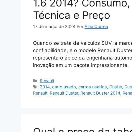
1.6 2014? Consumo,
Técnica e Preço
17 de março de 2024
Por
Alan Correa
Quando se trata de veículos SUV, a marc
confiabilidade, e o modelo Renault Duster
representa o ápice da engenharia automo
inovação em um pacote impressionante.
Categorias
Renault
Tags
2014
,
carro usado
,
carros usados
,
Duster
,
Dus
Renault
,
Renault Duster
,
Renault Duster 2014
,
Rena
Qual o preço da tab