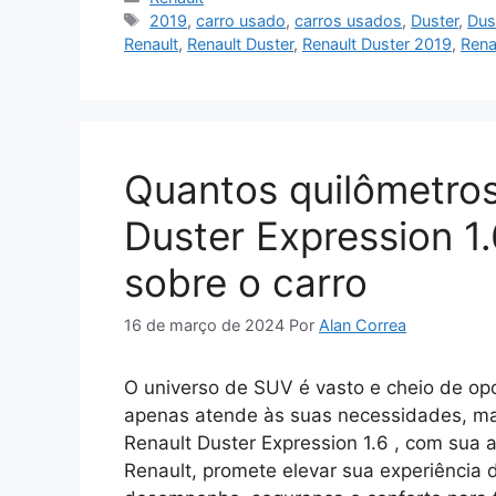
Tags
2019
,
carro usado
,
carros usados
,
Duster
,
Dus
Renault
,
Renault Duster
,
Renault Duster 2019
,
Rena
Quantos quilômetros 
Duster Expression 1
sobre o carro
16 de março de 2024
Por
Alan Correa
O universo de SUV é vasto e cheio de op
apenas atende às suas necessidades, mas
Renault Duster Expression 1.6 , com sua
Renault, promete elevar sua experiência 