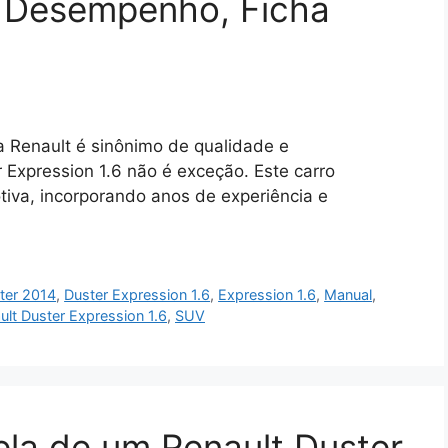
 Desempenho, Ficha
a Renault é sinônimo de qualidade e
 Expression 1.6 não é exceção. Este carro
tiva, incorporando anos de experiência e
ter 2014
,
Duster Expression 1.6
,
Expression 1.6
,
Manual
,
ult Duster Expression 1.6
,
SUV
ela de um Renault Duster