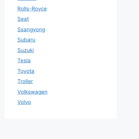
Rolls-Royce
Seat
Ssangyong
Subaru
Suzuki
Tesla
Toyota
Troller
Volkswagen
Volvo