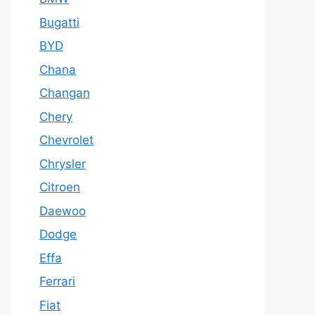
Bugatti
BYD
Chana
Changan
Chery
Chevrolet
Chrysler
Citroen
Daewoo
Dodge
Effa
Ferrari
Fiat