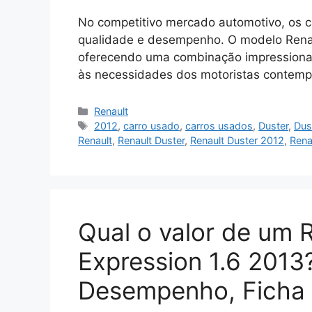
No competitivo mercado automotivo, os c
qualidade e desempenho. O modelo Renau
oferecendo uma combinação impressionan
às necessidades dos motoristas contemp
Categorias
Renault
Tags
2012
,
carro usado
,
carros usados
,
Duster
,
Dus
Renault
,
Renault Duster
,
Renault Duster 2012
,
Rena
Qual o valor de um 
Expression 1.6 201
Desempenho, Ficha 