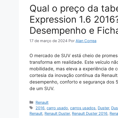
Qual o preço da tab
Expression 1.6 2016
Desempenho e Ficha
17 de março de 2024
Por
Alan Correa
O mercado de SUV está cheio de promess
transforma em realidade. Este veículo n
mobilidade, mas eleva a experiência de c
cortesia da inovação contínua da Renaul
desempenho, conforto e segurança dos 5
de um SUV.
Categorias
Renault
Tags
2016
,
carro usado
,
carros usados
,
Duster
,
Dus
Renault
,
Renault Duster
,
Renault Duster 2016
,
Rena