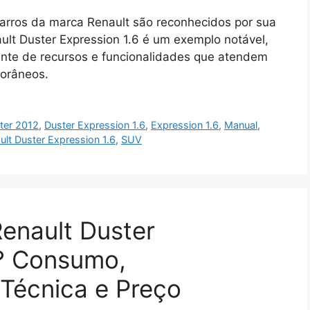
arros da marca Renault são reconhecidos por sua
lt Duster Expression 1.6 é um exemplo notável,
te de recursos e funcionalidades que atendem
orâneos.
ter 2012
,
Duster Expression 1.6
,
Expression 1.6
,
Manual
,
ult Duster Expression 1.6
,
SUV
Renault Duster
3? Consumo,
Técnica e Preço