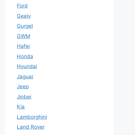
Ford
Geely
Gurgel
GWM
Hafei
Honda
Hyundai
Jaguar
Jeep
Jinbei
Kia
Lamborghini
Land Rover