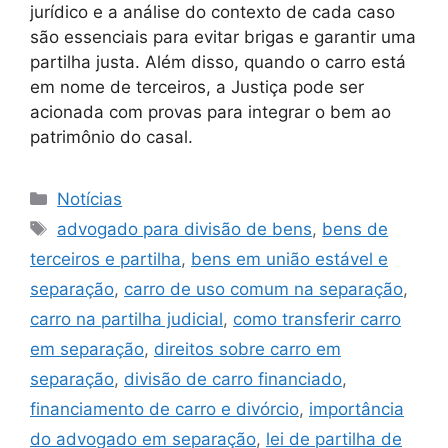
jurídico e a análise do contexto de cada caso
são essenciais para evitar brigas e garantir uma
partilha justa. Além disso, quando o carro está
em nome de terceiros, a Justiça pode ser
acionada com provas para integrar o bem ao
patrimônio do casal.
Categorias
Notícias
Tags
advogado para divisão de bens
,
bens de
terceiros e partilha
,
bens em união estável e
separação
,
carro de uso comum na separação
,
carro na partilha judicial
,
como transferir carro
em separação
,
direitos sobre carro em
separação
,
divisão de carro financiado
,
financiamento de carro e divórcio
,
importância
do advogado em separação
,
lei de partilha de