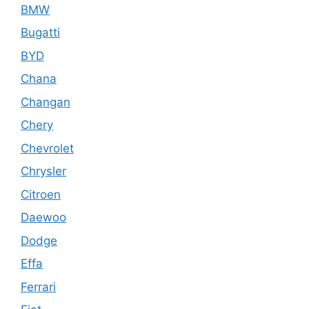
BMW
Bugatti
BYD
Chana
Changan
Chery
Chevrolet
Chrysler
Citroen
Daewoo
Dodge
Effa
Ferrari