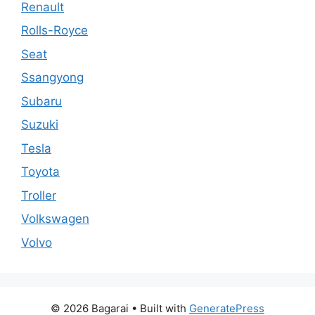
Renault
Rolls-Royce
Seat
Ssangyong
Subaru
Suzuki
Tesla
Toyota
Troller
Volkswagen
Volvo
© 2026 Bagarai
• Built with
GeneratePress