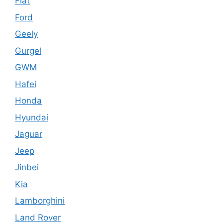
Fiat
Ford
Geely
Gurgel
GWM
Hafei
Honda
Hyundai
Jaguar
Jeep
Jinbei
Kia
Lamborghini
Land Rover