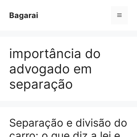
Pular
para
Bagarai
Menu
o
conteúdo
importância do
advogado em
separação
Separação e divisão do
carro: o que diz a lei e