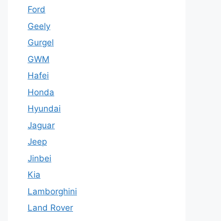
Ford
Geely
Gurgel
GWM
Hafei
Honda
Hyundai
Jaguar
Jeep
Jinbei
Kia
Lamborghini
Land Rover