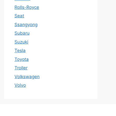
Rolls-Royce
Seat
Ssangyong
Subaru
Suzuki
Tesla
Toyota
Troller
Volkswagen
Volvo