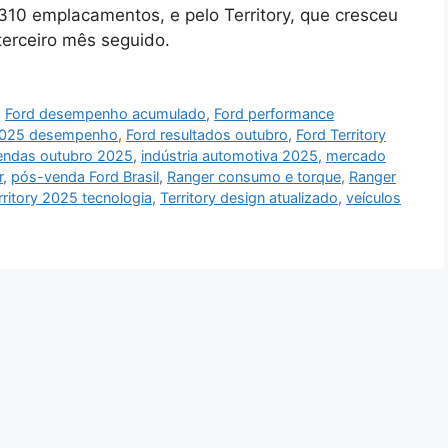
.310 emplacamentos, e pelo Territory, que cresceu
terceiro mês seguido.
,
Ford desempenho acumulado
,
Ford performance
2025 desempenho
,
Ford resultados outubro
,
Ford Territory
endas outubro 2025
,
indústria automotiva 2025
,
mercado
r
,
pós-venda Ford Brasil
,
Ranger consumo e torque
,
Ranger
ritory 2025 tecnologia
,
Territory design atualizado
,
veículos