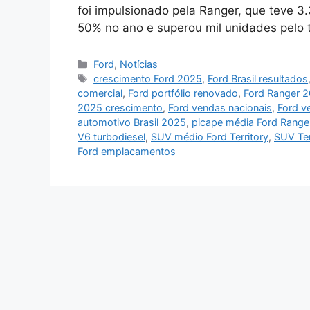
foi impulsionado pela Ranger, que teve 3
50% no ano e superou mil unidades pelo 
Categorias
Ford
,
Notícias
Tags
crescimento Ford 2025
,
Ford Brasil resultados
comercial
,
Ford portfólio renovado
,
Ford Ranger 
2025 crescimento
,
Ford vendas nacionais
,
Ford v
automotivo Brasil 2025
,
picape média Ford Range
V6 turbodiesel
,
SUV médio Ford Territory
,
SUV Ter
Ford emplacamentos