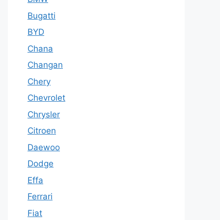
Bugatti
BYD
Chana
Changan
Chery
Chevrolet
Chrysler
Citroen
Daewoo
Dodge
Effa
Ferrari
Fiat