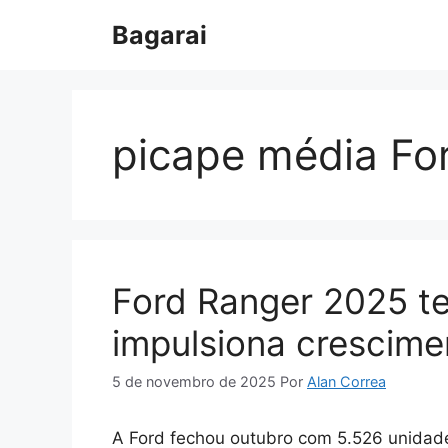
Pular
Bagarai
para
o
conteúdo
picape média Fo
Ford Ranger 2025 t
impulsiona crescime
5 de novembro de 2025
Por
Alan Correa
A Ford fechou outubro com 5.526 unidad