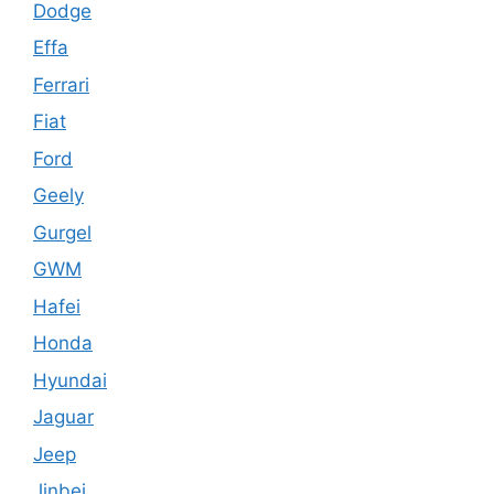
Dodge
Effa
Ferrari
Fiat
Ford
Geely
Gurgel
GWM
Hafei
Honda
Hyundai
Jaguar
Jeep
Jinbei