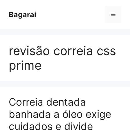
Pular
para
Bagarai
Menu
o
conteúdo
revisão correia css
prime
Correia dentada
banhada a óleo exige
cuidados e divide