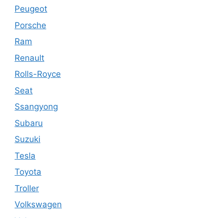
Peugeot
Porsche
Ram
Renault
Rolls-Royce
Seat
Ssangyong
Subaru
Suzuki
Tesla
Toyota
Troller
Volkswagen