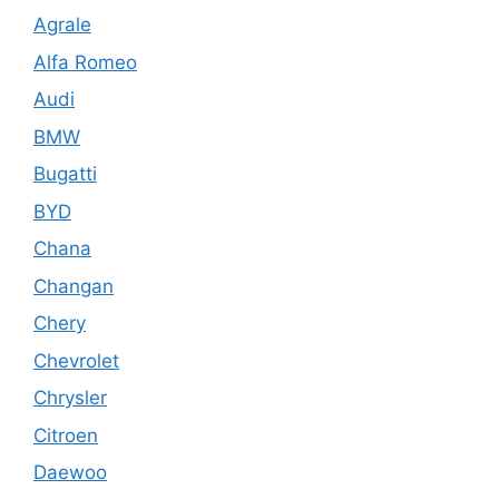
Agrale
Alfa Romeo
Audi
BMW
Bugatti
BYD
Chana
Changan
Chery
Chevrolet
Chrysler
Citroen
Daewoo