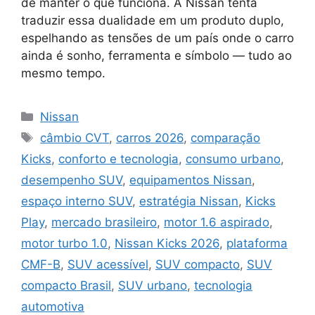
de manter o que funciona. A Nissan tenta
traduzir essa dualidade em um produto duplo,
espelhando as tensões de um país onde o carro
ainda é sonho, ferramenta e símbolo — tudo ao
mesmo tempo.
Categorias
Nissan
Tags
câmbio CVT
,
carros 2026
,
comparação
Kicks
,
conforto e tecnologia
,
consumo urbano
,
desempenho SUV
,
equipamentos Nissan
,
espaço interno SUV
,
estratégia Nissan
,
Kicks
Play
,
mercado brasileiro
,
motor 1.6 aspirado
,
motor turbo 1.0
,
Nissan Kicks 2026
,
plataforma
CMF-B
,
SUV acessível
,
SUV compacto
,
SUV
compacto Brasil
,
SUV urbano
,
tecnologia
automotiva