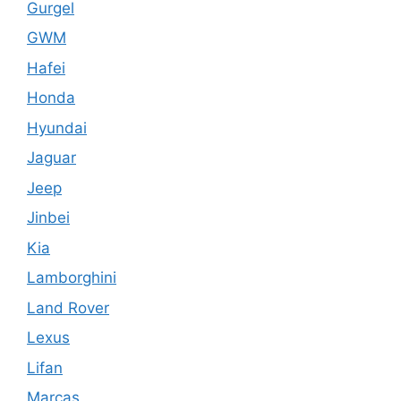
Gurgel
GWM
Hafei
Honda
Hyundai
Jaguar
Jeep
Jinbei
Kia
Lamborghini
Land Rover
Lexus
Lifan
Marcas