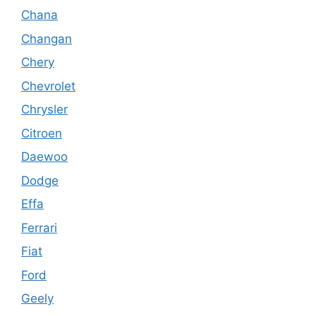
Chana
Changan
Chery
Chevrolet
Chrysler
Citroen
Daewoo
Dodge
Effa
Ferrari
Fiat
Ford
Geely