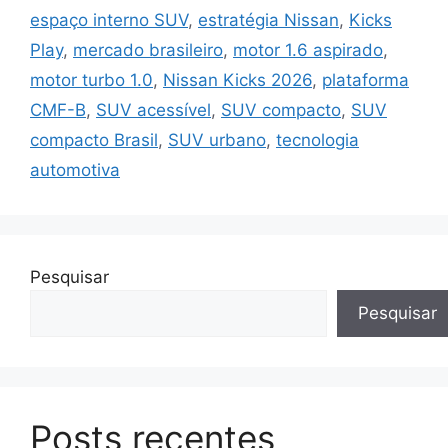
espaço interno SUV
,
estratégia Nissan
,
Kicks
Play
,
mercado brasileiro
,
motor 1.6 aspirado
,
motor turbo 1.0
,
Nissan Kicks 2026
,
plataforma
CMF-B
,
SUV acessível
,
SUV compacto
,
SUV
compacto Brasil
,
SUV urbano
,
tecnologia
automotiva
Pesquisar
Pesquisar
Posts recentes