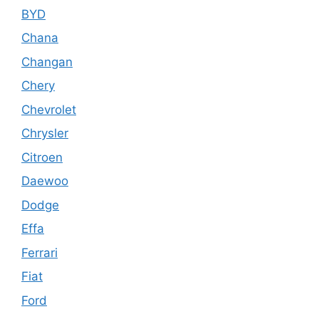
BYD
Chana
Changan
Chery
Chevrolet
Chrysler
Citroen
Daewoo
Dodge
Effa
Ferrari
Fiat
Ford