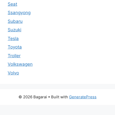
Seat
Ssangyong
Subaru
Suzuki
Tesla
Toyota
Troller
Volkswagen
Volvo
© 2026 Bagarai
• Built with
GeneratePress