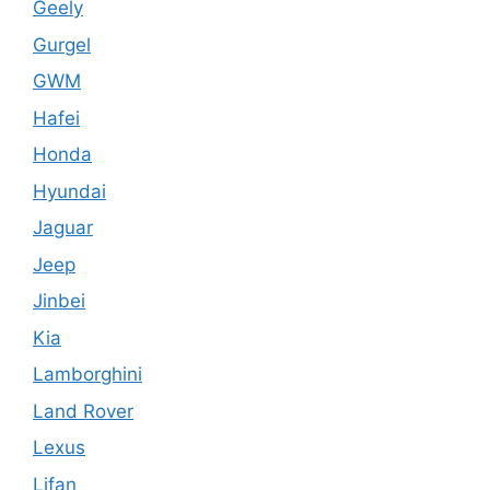
Geely
Gurgel
GWM
Hafei
Honda
Hyundai
Jaguar
Jeep
Jinbei
Kia
Lamborghini
Land Rover
Lexus
Lifan