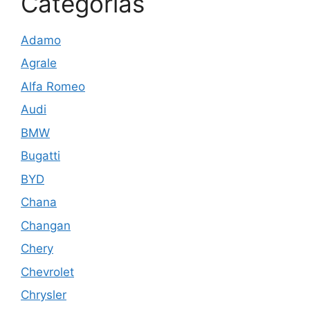
Categorias
Adamo
Agrale
Alfa Romeo
Audi
BMW
Bugatti
BYD
Chana
Changan
Chery
Chevrolet
Chrysler