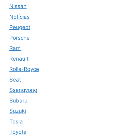
Nissan
Notícias
Peugeot
Porsche
Ram
Renault
Rolls-Royce
Seat
Ssangyong
Subaru
Suzuki
Tesla
Toyota