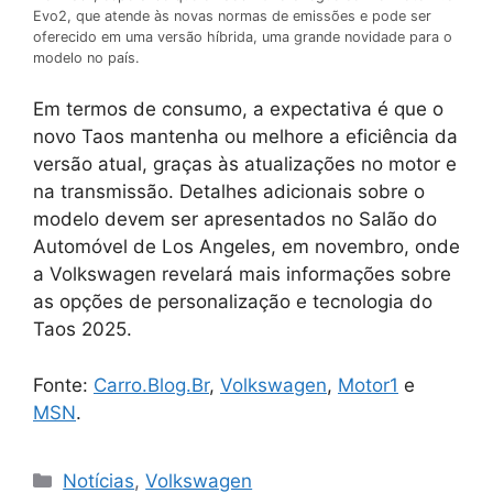
Evo2, que atende às novas normas de emissões e pode ser
oferecido em uma versão híbrida, uma grande novidade para o
modelo no país.
Em termos de consumo, a expectativa é que o
novo Taos mantenha ou melhore a eficiência da
versão atual, graças às atualizações no motor e
na transmissão. Detalhes adicionais sobre o
modelo devem ser apresentados no Salão do
Automóvel de Los Angeles, em novembro, onde
a Volkswagen revelará mais informações sobre
as opções de personalização e tecnologia do
Taos 2025.
Fonte:
Carro.Blog.Br
,
Volkswagen
,
Motor1
e
MSN
.
Categorias
Notícias
,
Volkswagen