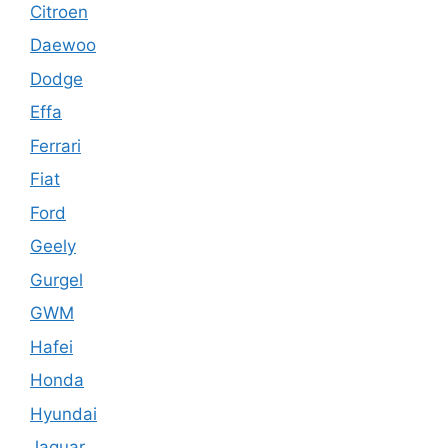
Citroen
Daewoo
Dodge
Effa
Ferrari
Fiat
Ford
Geely
Gurgel
GWM
Hafei
Honda
Hyundai
Jaguar