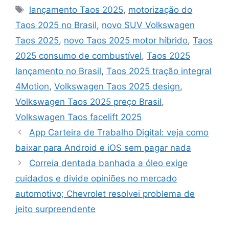
Tags
lançamento Taos 2025
,
motorização do
Taos 2025 no Brasil
,
novo SUV Volkswagen
Taos 2025
,
novo Taos 2025 motor híbrido
,
Taos
2025 consumo de combustível
,
Taos 2025
lançamento no Brasil
,
Taos 2025 tração integral
4Motion
,
Volkswagen Taos 2025 design
,
Volkswagen Taos 2025 preço Brasil
,
Volkswagen Taos facelift 2025
App Carteira de Trabalho Digital: veja como
baixar para Android e iOS sem pagar nada
Correia dentada banhada a óleo exige
cuidados e divide opiniões no mercado
automotivo; Chevrolet resolvei problema de
jeito surpreendente