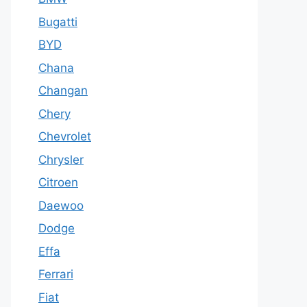
Bugatti
BYD
Chana
Changan
Chery
Chevrolet
Chrysler
Citroen
Daewoo
Dodge
Effa
Ferrari
Fiat