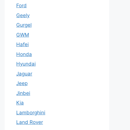
Ford
Geely
Gurgel
GWM
Hafei
Honda
Hyundai
Jaguar
Jeep
Jinbei
Kia
Lamborghini
Land Rover