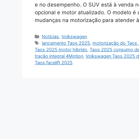
e no desempenho. O SUV está à venda no
opcional e motor atualizado. O modelo é 
mudanças na motorização para atender à
Categorias
Notícias
,
Volkswagen
Tags
lançamento Taos 2025
,
motorização do Taos 
Taos 2025 motor híbrido
,
Taos 2025 consumo de
tração integral 4Motion
,
Volkswagen Taos 2025 d
Taos facelift 2025