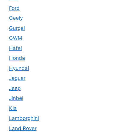
Ford
Geely
Gurgel
GWM
Hafei
Honda
Hyundai
Jaguar
Jeep
Jinbei
Kia
Lamborghini
Land Rover