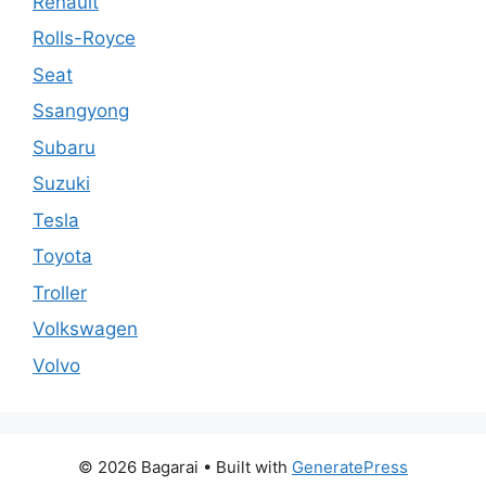
Renault
Rolls-Royce
Seat
Ssangyong
Subaru
Suzuki
Tesla
Toyota
Troller
Volkswagen
Volvo
© 2026 Bagarai
• Built with
GeneratePress