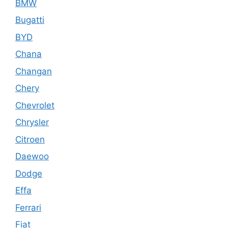
BMW
Bugatti
BYD
Chana
Changan
Chery
Chevrolet
Chrysler
Citroen
Daewoo
Dodge
Effa
Ferrari
Fiat