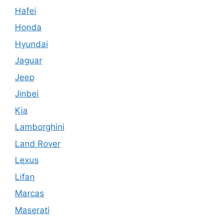
Hafei
Honda
Hyundai
Jaguar
Jeep
Jinbei
Kia
Lamborghini
Land Rover
Lexus
Lifan
Marcas
Maserati