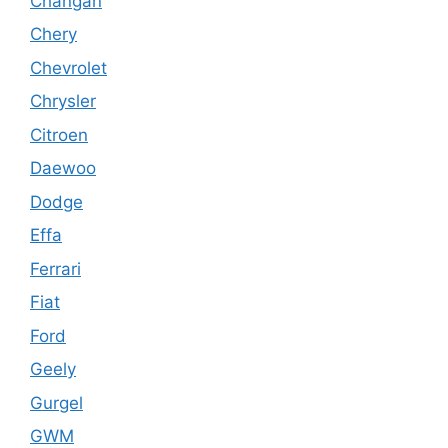
Changan
Chery
Chevrolet
Chrysler
Citroen
Daewoo
Dodge
Effa
Ferrari
Fiat
Ford
Geely
Gurgel
GWM