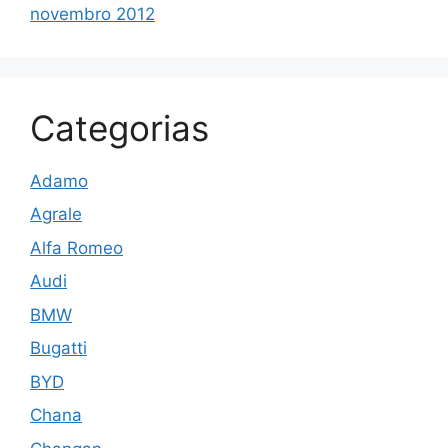
novembro 2012
Categorias
Adamo
Agrale
Alfa Romeo
Audi
BMW
Bugatti
BYD
Chana