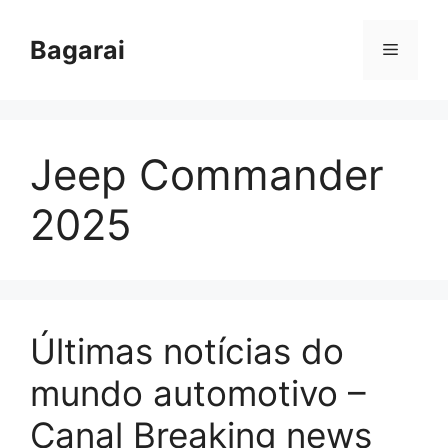
Pular
para
Bagarai
Menu
o
conteúdo
Jeep Commander
2025
Últimas notícias do
mundo automotivo –
Canal Breaking news